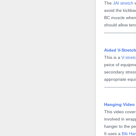
The
JAI stretch
w
pois uma flexão excessiva
avoid the kickbac
...
BC muscle when 
should allow tens
Vídeo de
Sadsak Slinky
Sadsak Slinky
Aided V-Stretc
é um exercício muito
This is a
V-stret
intenso e efetivo para
peice of equipme
aumentar o perímetro do
secondary stress
pênis. Nesse exercício, o
appropriate equi
pênis intumescido é
flexionado e manipulado
como uma mola slinky
Hanging Video
(mola maluca) ...
This video cover
involved in wrap
hanger to the pe
Vídeo de
It uses a
Bib Ha