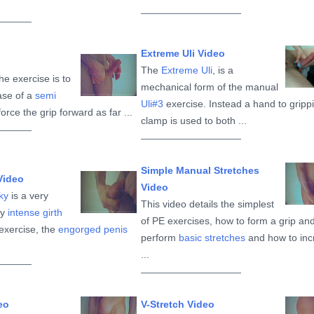
Extreme Uli Video
The
Extreme Uli
, is a
he exercise is to
mechanical form of the manual
ase of a
semi
Uli#3
exercise. Instead a hand to gripp
orce the grip forward as far ...
clamp is used to both ...
Simple Manual Stretches
Video
Video
ky
is a very
This video details the simplest
ry
intense girth
of PE exercises, how to form a grip an
s exercise, the
engorged penis
perform
basic stretches
and how to inc
...
eo
V-Stretch Video