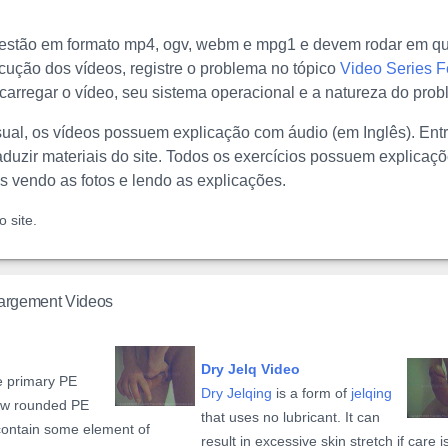
 estão em formato mp4, ogv, webm e mpg1 e devem rodar em qu
ução dos vídeos, registre o problema no tópico
Video Series 
a carregar o vídeo, seu sistema operacional e a natureza do pro
sual, os vídeos possuem explicação com áudio (em Inglês). Ent
duzir materiais do site. Todos os exercícios possuem explicaçõ
s vendo as fotos e lendo as explicações.
 site.
largement Videos
Dry Jelq Video
e primary PE
Dry Jelqing
is a form of
jelqing
few rounded PE
that uses no lubricant. It can
contain some element of
result in excessive skin stretch if care is