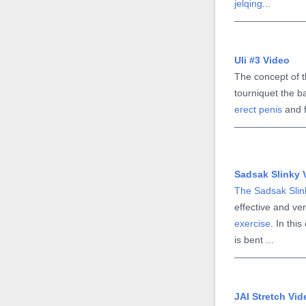
jelqing
...
Vídeo de Uli
Extremo
O Uli Extremo
é a versão mecânica do
Uli #3 Video
exercício manual Uli #3. Em
The concept of t
vez de usar a mão para
tourniquet the b
aplicar o torniquete, usa-se
erect penis
and f
uma braçadeira ...
Vídeo de
Sadsak Slinky 
Flexão com
The Sadsak Slin
Semi-Ereção
effective and ve
Frequentemente, esse
exercise
. In thi
exercício é descrito como
is bent ...
sendo uma flexão do pênis
durante a ereção, o que é
um equívoco. Ele nunca é
JAI Stretch Vid
realizado durante a ereção,