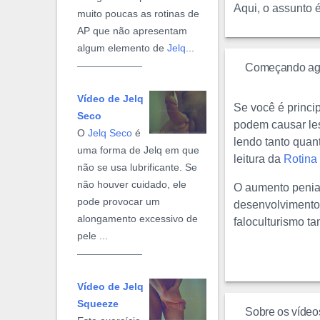
Aqui, o assunto 
muito poucas as rotinas de
AP que não apresentam
algum elemento de
Jelq
...
Começando ag
Vídeo de Jelq
Se você é princi
Seco
podem causar lesõ
O
Jelq Seco
é
lendo tanto quan
uma forma de Jelq em que
leitura da
Rotina 
não se usa lubrificante. Se
não houver cuidado, ele
O aumento penian
pode provocar um
desenvolvimento 
alongamento excessivo de
faloculturismo 
pele ...
Vídeo de Jelq
Squeeze
Sobre os vídeo