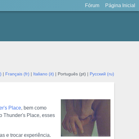
Fórum
Página Inicial
)
|
Français (fr)
|
Italiano (it)
| Português (pt) |
Русский (ru)
r's Place
, bem como
o Thunder's Place, esses
s e trocar experiência.