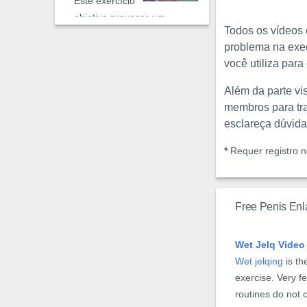
Este exercício
objetiva provocar um
Todos os vídeos
grande impacto na túnica.
problema na exec
Embora seja plausível
você utiliza par
ganhos no comprimento, é
o perímetro do pênis o
Além da parte vi
grande beneficiado.
membros para tra
esclareça dúvida
Vídeo de Uli
*
Requer registro no
#3
Esse exercício
consiste na aplicação de um
Free Penis En
torniquete a base do pênis
semi-ereto. O anel formado
Wet Jelq Video
pelos dedos com o
Wet jelqing
is th
torniquete ...
exercise. Very 
routines do not 