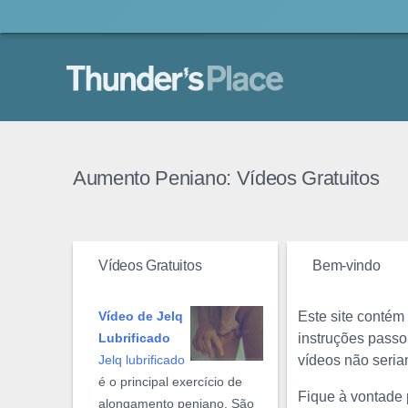
Thunder's Place
Aumento Peniano: Vídeos Gratuitos
Vídeos Gratuitos
Bem-vindo
Este site conté
Vídeo de Jelq
instruções passo
Lubrificado
vídeos não seria
Jelq lubrificado
é o principal exercício de
Fique à vontade 
alongamento peniano. São