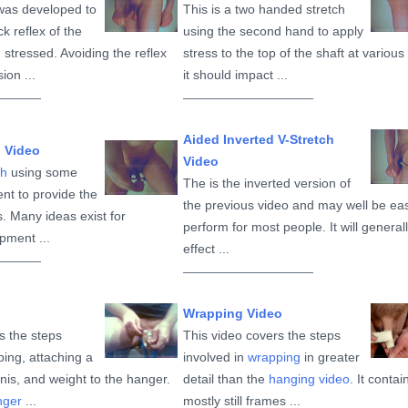
as developed to
This is a two handed stretch
k reflex of the
using the second hand to apply
stressed. Avoiding the reflex
stress to the top of the shaft at various
ion ...
it should impact ...
Aided Inverted V-Stretch
h Video
Video
ch
using some
The is the inverted version of
nt to provide the
the previous video and may well be eas
. Many ideas exist for
perform for most people. It will general
pment ...
effect ...
Wrapping Video
s the steps
This video covers the steps
ping, attaching a
involved in
wrapping
in greater
nis, and weight to the hanger.
detail than the
hanging video
. It contai
nger
...
mostly still frames ...