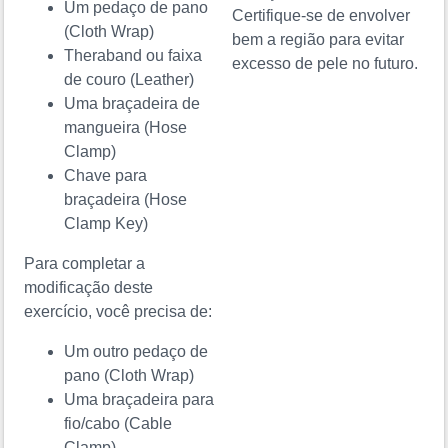
Um pedaço de pano
Certifique-se de envolver
(Cloth Wrap)
bem a região para evitar
Theraband ou faixa
excesso de pele no futuro.
de couro
(Leather)
Uma braçadeira de
mangueira
(Hose
Clamp)
Chave para
braçadeira
(Hose
Clamp Key)
Para completar a
modificação deste
exercício, você precisa de:
Um outro pedaço de
pano
(Cloth Wrap)
Uma braçadeira para
fio/cabo
(Cable
Clamp)