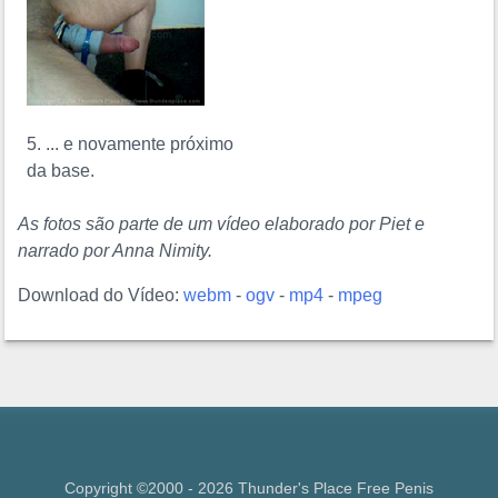
5. ... e novamente próximo
da base.
As fotos são parte de um vídeo elaborado por Piet e
narrado por Anna Nimity.
Download do Vídeo:
webm
-
ogv
-
mp4
-
mpeg
Copyright ©2000 - 2026 Thunder's Place Free
Penis