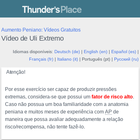
Thunder's Place
Aumento Peniano: Vídeos Gratuitos
Vídeo de Uli Extremo
Idiomas disponíveis:
Deutsch (de)
|
English (en)
|
Español (es)
|
Français (fr)
|
Italiano (it)
| Português (pt) |
Русский (ru)
Atenção!
Por esse exercício ser capaz de produzir pressões
extremas, considera-se que possui um
fator de risco alto
.
Caso não possua um boa familiaridade com a anatomia
peniana e muitos meses de experiência com
AP
de
maneira que possa avaliar adequadamente a relação
risco/recompensa, não tente fazê-lo.