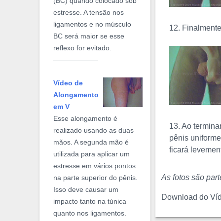
(BC) quando colocado sob
estresse. A tensão nos
ligamentos e no músculo
12. Finalmente
BC será maior se esse
reflexo for evitado.
Vídeo de
Alongamento
em V
Esse alongamento é
13. Ao termina
realizado usando as duas
pênis uniforme
mãos. A segunda mão é
ficará levemen
utilizada para aplicar um
estresse em vários pontos
As fotos são par
na parte superior do pênis.
Isso deve causar um
Download do Ví
impacto tanto na túnica
quanto nos ligamentos.