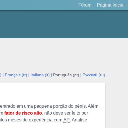
Fórum
Página Inicial
)
|
Français (fr)
|
Italiano (it)
| Português (pt) |
Русский (ru)
oncentrado em uma pequena porção do pênis. Além
 um
fator de risco alto
, não deve ser feito por
itos meses de experiência com
AP
. Analise