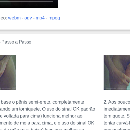
deo:
webm
-
ogv
-
mp4
-
mpeg
- Passo a Passo
 base o pênis semi-ereto, completamente
2. Aos pouco
ando um torniquete. O uso do sinal OK padrão
imediatament
e voltada para cima) funciona melhor ao
torniquete. 
imento de mola para cima, e o uso do sinal OK
tentar curvá
ma da mão para baixo) funciona melhor ao
provavelment