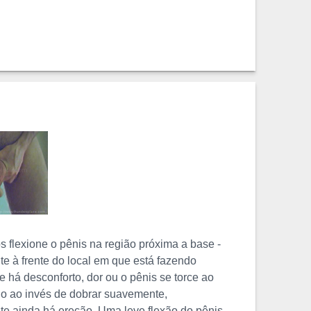
s flexione o pênis na região próxima a base -
e à frente do local em que está fazendo
Se há desconforto, dor ou o pênis se torce ao
-lo ao invés de dobrar suavemente,
e ainda há ereção. Uma leve flexão do pênis