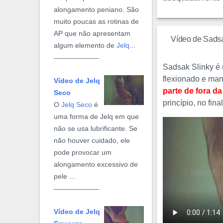
alongamento peniano. São
muito poucas as rotinas de
AP que não apresentam
Vídeo de Sadsa
algum elemento de
Jelq
...
Sadsak Slinky é 
flexionado e man
Vídeo de Jelq
parte de fora d
Seco
princípio, no fin
O
Jelq Seco
é
uma forma de Jelq em que
não se usa lubrificante. Se
não houver cuidado, ele
pode provocar um
alongamento excessivo de
pele ...
Vídeo de Jelq