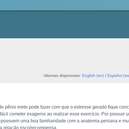
Idiomas disponíveis:
English (en)
|
Español (es
 do pênis ereto pode fazer com que o estresse gerado fique c
 fácil cometer exageros ao realizar esse exercício. Por possuir
 possuem uma boa familiaridade com a anatomia peniana e mu
 relação risco/recompensa.