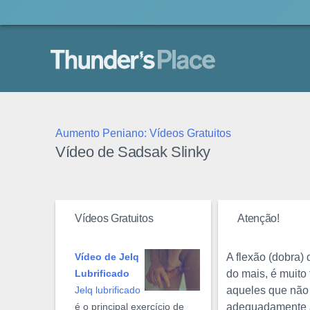
Thunder's Place
Aumento Peniano: Vídeos Gratuitos
Vídeo de Sadsak Slinky
Vídeos Gratuitos
Atenção!
A flexão (dobra)
Vídeo de Jelq
do mais, é muito
Lubrificado
aqueles que não
Jelq lubrificado
adequadamente a
é o principal exercício de