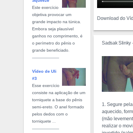
Squeeze
Este exercício
objetiva provocar um
Download do Ví
grande impacto na túnica.
Embora seja plausível
ganhos no comprimento, é
Sadsak Slinky 
o perímetro do pênis o
grande beneficiado.
Vídeo de Uli
#3
Esse exercício
consiste na aplicação de um
torniquete a base do pênis
1. Segure pela
semi-ereto. O anel formado
aquecido, form
pelos dedos com o
(mão levement
torniquete ...
realizar o mov
invertido (pal