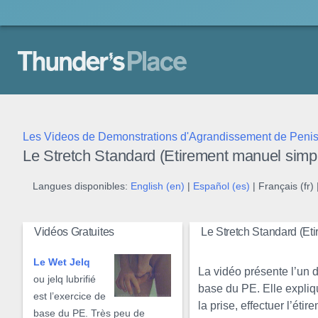
Thunder's Place
Les Videos de Demonstrations d'Agrandissement de Peni
Le Stretch Standard (Etirement manuel simp
Langues disponibles:
English (en)
|
Español (es)
| Français (fr) 
Vidéos Gratuites
Le Stretch Standard (Et
Le Wet Jelq
La vidéo présente l’un 
ou jelq lubrifié
base du PE. Elle expli
est l’exercice de
la prise, effectuer l’étir
base du
PE
. Très peu de