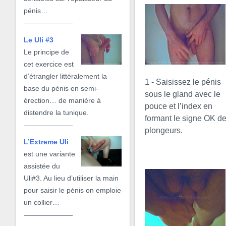
pénis…
Le Uli #3
Le principe de
cet exercice est
d’étrangler littéralement la
1 - Saisissez le pénis
base du pénis en semi-
sous le gland avec le
érection… de manière à
pouce et l’index en
distendre la tunique.
formant le signe OK d
plongeurs.
L’Extreme Uli
est une variante
assistée du
Uli#3. Au lieu d’utiliser la main
pour saisir le pénis on emploie
un collier…