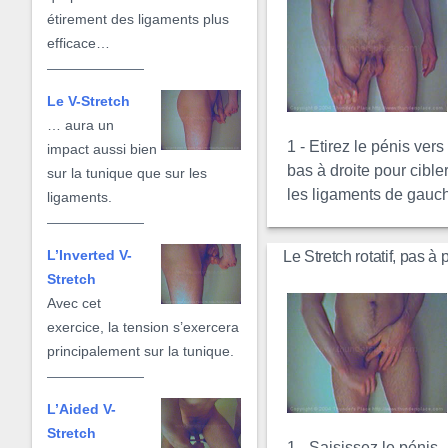
étirement des ligaments plus
efficace…
Le V-Stretch
… aura un
1 - Etirez le pénis vers
impact aussi bien
bas à droite pour cible
sur la tunique que sur les
les ligaments de gauc
ligaments.
L’Inverted V-
Le Stretch rotatif, pas à 
Stretch
Avec cet
exercice, la tension s’exercera
principalement sur la tunique.
L’Aided V-
Stretch
1 - Saisissez le pénis