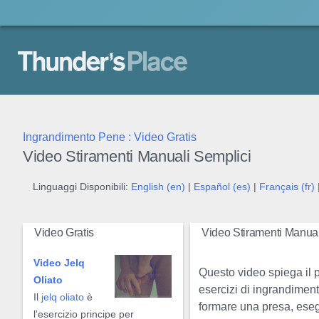
Thunder's Place
Ingrandimento Pene : Video Gratis
Video Stiramenti Manuali Semplici
Linguaggi Disponibili:
English (en)
|
Español (es)
|
Français (fr)
|
Video Gratis
Video Stiramenti Manual
Video Jelq
Questo video spiega il 
Oliato
esercizi di ingrandime
Il
jelq oliato
è
formare una presa, eseg
l'esercizio principe per