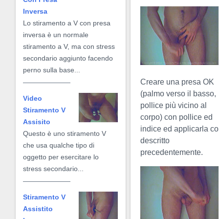
Inversa
Lo stiramento a V con presa
inversa è un normale
stiramento a V, ma con stress
secondario aggiunto facendo
perno sulla base...
Creare una presa OK
(palmo verso il basso,
Video
pollice più vicino al
Stiramento V
corpo) con pollice ed
Assisito
indice ed applicarla c
Questo è uno stiramento V
descritto
che usa qualche tipo di
precedentemente.
oggetto per esercitare lo
stress secondario...
Stiramento V
Assistito