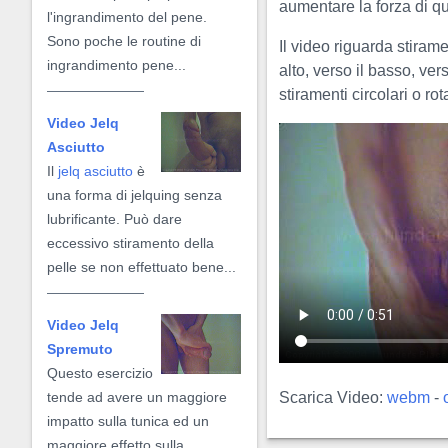
aumentare la forza di qu
l'ingrandimento del pene.
Sono poche le routine di
Il video riguarda stirame
ingrandimento pene...
alto, verso il basso, vers
stiramenti circolari o rota
Video Jelq
Asciutto
Il
jelq asciutto
è
una forma di jelquing senza
lubrificante. Può dare
eccessivo stiramento della
pelle se non effettuato bene...
Video Jelq
Spremuto
Questo esercizio
Scarica Video:
webm
-
tende ad avere un maggiore
impatto sulla tunica ed un
maggiore effetto sulla