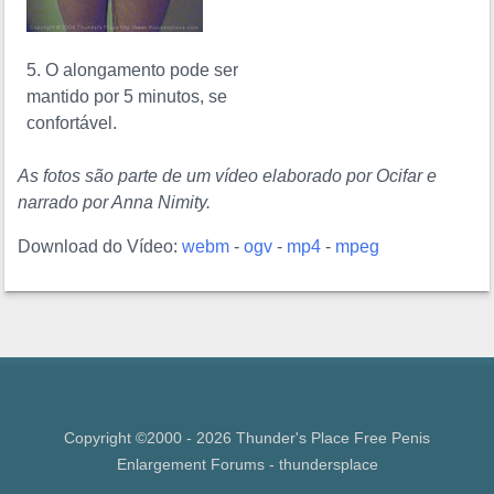
5. O alongamento pode ser
mantido por 5 minutos, se
confortável.
As fotos são parte de um vídeo elaborado por Ocifar e
narrado por Anna Nimity.
Download do Vídeo:
webm
-
ogv
-
mp4
-
mpeg
Copyright ©2000 - 2026 Thunder's Place Free
Penis
Enlargement Forums
- thundersplace