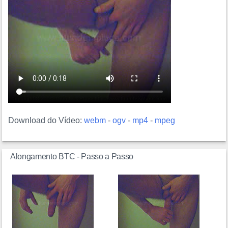
Download do Vídeo:
webm
-
ogv
-
mp4
-
mpeg
Alongamento BTC - Passo a Passo