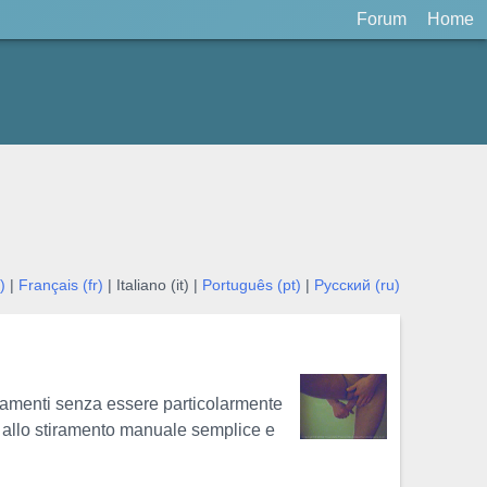
Forum
Home
)
|
Français (fr)
| Italiano (it) |
Português (pt)
|
Русский (ru)
egamenti senza essere particolarmente
to allo stiramento manuale semplice e