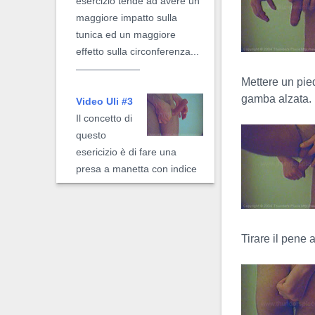
esercizio tende ad avere un
maggiore impatto sulla
tunica ed un maggiore
effetto sulla circonferenza...
Mettere un pie
gamba alzata.
Video Uli #3
Il concetto di
questo
esericizio è di fare una
presa a manetta con indice
e pollice alla base del pene
semi-eretto...
Tirare il pene 
Video Uli
Estremo
L' Uli estremo
è una versione meccanica