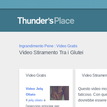
Thunder's Place
Ingrandimento Pene : Video Gratis
Video Stiramento Tra i Glutei
Video Gratis
Video Stirament
Questo video most
Video Jelq
faticoso. Con que
Oliato
dovrebbe essere a
Il
jelq oliato
è
l'esercizio principe per