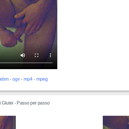
ebm
-
ogv
-
mp4
-
mpeg
i Glutei - Passo per passo