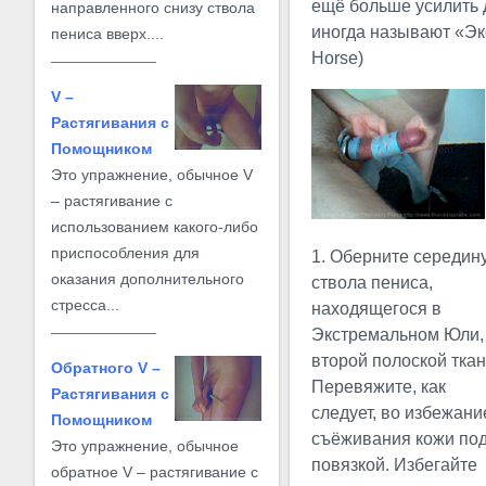
ещё больше усилить
направленного снизу ствола
иногда называют «Эк
пениса вверх....
Horse)
V –
Растягивания с
Помощником
Это упражнение, обычное V
– растягивание с
использованием какого-либо
приспособления для
1. Оберните середин
оказания дополнительного
ствола пениса,
стресса...
находящегося в
Экстремальном Юли,
второй полоской ткан
Обратного V –
Перевяжите, как
Растягивания с
следует, во избежани
Помощником
съёживания кожи по
Это упражнение, обычное
повязкой. Избегайте
обратное V – растягивание с