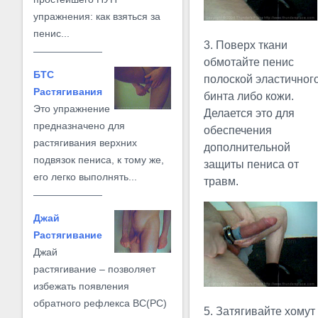
упражнения: как взяться за
пенис...
3. Поверх ткани
обмотайте пенис
БТС
полоской эластичног
Растягивания
бинта либо кожи.
Это упражнение
Делается это для
предназначено для
обеспечения
растягивания верхних
дополнительной
подвязок пениса, к тому же,
защиты пениса от
его легко выполнять...
травм.
Джай
Растягивание
Джай
растягивание – позволяет
избежать появления
обратного рефлекса BC(PC)
5. Затягивайте хомут