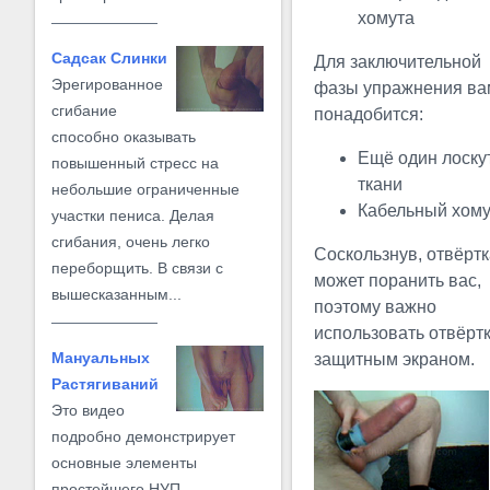
хомута
Садсак Слинки
Для заключительной
Эрегированное
фазы упражнения ва
сгибание
понадобится:
способно оказывать
Ещё один лоску
повышенный стресс на
ткани
небольшие ограниченные
Кабельный хому
участки пениса. Делая
сгибания, очень легко
Соскользнув, отвёрт
переборщить. В связи с
может поранить вас,
вышесказанным...
поэтому важно
использовать отвёртк
Мануальных
защитным экраном.
Растягиваний
Это видео
подробно демонстрирует
основные элементы
простейшего НУП