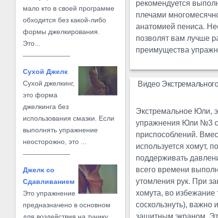
рекомендуется выполня
мало кто в своей программе
плечами многомесячно
обходится без какой-либо
анатомией пениса. Не
формы джелкирования.
позволят вам лучше р
Это...
преимущества упражн
Сухой Джелк
Сухой джелкинг,
Видео Экстремальног
это форма
джелкинга без
Экстремальное Юли, 
использования смазки. Если
упражнения Юли №3 с
выполнять упражнение
приспособлений. Вмес
неосторожно, это ...
используется хомут, 
поддерживать давлени
всего времени выпол
Джелк со
утомления рук. При з
Сдавливанием
хомута, во избежание 
Это упражнение
соскользнуть), важно 
предназначено в основном
защитным экраном. Э
для воздействия на тунику