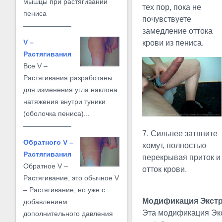
мышцы при растягивании
тех пор, пока не
пениса
почувствуете
замедление оттока
V –
крови из пениса.
Растягивания
Все V –
Растягивания разработаны
для изменения угла наклона
натяжения внутри туники
(оболочка пениса)...
7. Сильнее затяните
Обратного V –
хомут, полностью
Растягивания
перекрывая приток и
Обратное V –
отток крови.
Растягивание, это обычное V
– Растягивание, но уже с
Модификация Экст
добавлением
Эта модификация Эк
дополнительного давления