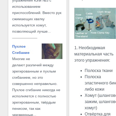
упражнения Юли №3 с
использованием
приспособлений. Вместо рук
сжимающих хватку
используется хомут,
позволяющий лучше...
Пухлое
1. Необходимая
Сгибание
материальная часть
Многие не
этого упражнения:
делают различий между
Полоска ткани
эрегированным и пухлым
Полоска
сгибанием, но это
эластичного би
совершенно неправильно.
либо кожи
Пухлое сгибание никогда не
Хомут (шлангов
исполняется с полностью
зажим, шлангов
эрегированным, твёрдым
хомут)
пенисом, так как
Отвёртка для
чрезмерные...