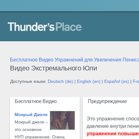
Thunder's Place
Бесплатное Видео Упражнений для Увеличения Пенис
Видео Экстремального Юли
Доступные языки:
Deutsch (de)
|
English (en)
|
Español (es)
|
Fra
Бесплатное Видео
Предупреждение
Мокрый Джелк
Это упражнение спосо
Мокрый джелк –
давление внутри пенис
это основное
упражнение повыше
НУП упражнение. Очень