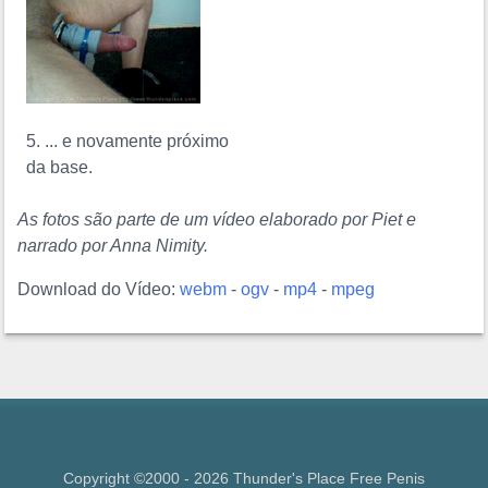
5. ... e novamente próximo
da base.
As fotos são parte de um vídeo elaborado por Piet e
narrado por Anna Nimity.
Download do Vídeo:
webm
-
ogv
-
mp4
-
mpeg
Copyright ©2000 - 2026 Thunder's Place Free
Penis