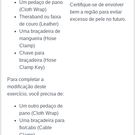
Um pedaço de pano
Certifique-se de envolver
(Cloth Wrap)
bem a região para evitar
Theraband ou faixa
excesso de pele no futuro.
de couro
(Leather)
Uma braçadeira de
mangueira
(Hose
Clamp)
Chave para
braçadeira
(Hose
Clamp Key)
Para completar a
modificação deste
exercício, você precisa de:
Um outro pedaço de
pano
(Cloth Wrap)
Uma braçadeira para
fio/cabo
(Cable
Clamp)