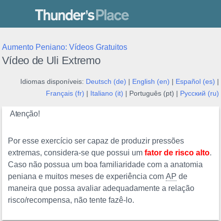
Thunder's Place
Aumento Peniano: Vídeos Gratuitos
Vídeo de Uli Extremo
Idiomas disponíveis:
Deutsch (de)
|
English (en)
|
Español (es)
|
Français (fr)
|
Italiano (it)
| Português (pt) |
Русский (ru)
Atenção!
Por esse exercício ser capaz de produzir pressões
extremas, considera-se que possui um
fator de risco alto
.
Caso não possua um boa familiaridade com a anatomia
peniana e muitos meses de experiência com
AP
de
maneira que possa avaliar adequadamente a relação
risco/recompensa, não tente fazê-lo.