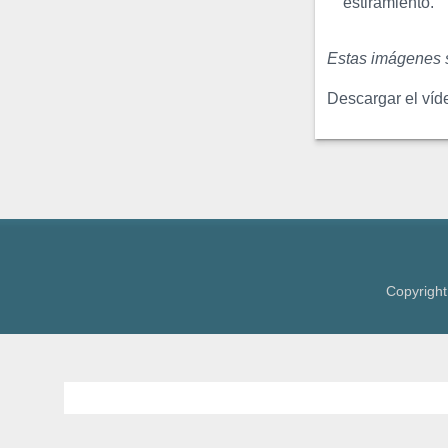
estiramiento.
El Sadsak
Slinky
es un
Estas imágenes s
ejercicio muy efectivo y muy
intenso para el grosor. En
Descargar el víd
este ejercicio, el pene
turgente es doblado y
manipulado ...
Estiramientos
Manuales
Sencillos
Copyright
Estiramientos simples hacia
arriba, hacia abajo, hacia la
izquierda y hacia la derecha
así como el estiramiento de
rotor o manivela. ...