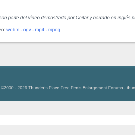
on parte del vídeo demostrado por Ocifar y narrado en inglés p
eo:
webm
-
ogv
-
mp4
-
mpeg
 ©2000 - 2026 Thunder's Place Free Penis Enlargement Forums - thu