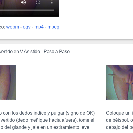
eo:
webm
-
ogv
-
mp4
-
mpeg
vertido en V Asistido - Paso a Paso
o con los dedos índice y pulgar (signo de OK)
Coloque un i
nvertido (dedo meñique hacia afuera), tome el
de béisbol, o
o del glande y jale en un estiramiento leve.
debajo del p