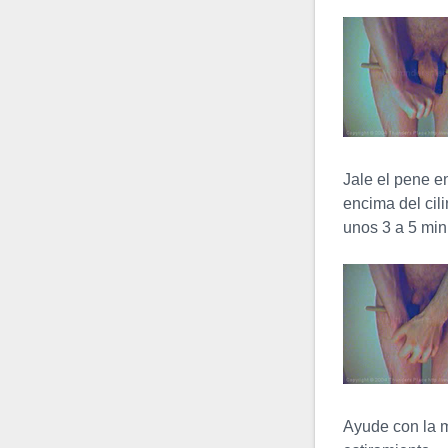
mecánica del ejercicio
manual Uli #3. En lugar de
una mano que aprieta, se
usa una abrazadera para
proveer ...
Doblamiento
Jale el pene e
Abultado
encima del cil
es conocido
unos 3 a 5 min
frecuentemente como
Doblamiento con Erección,
pero este último nombre es
inapropiado porque este
ejercicio nunca se realiza
con erección ...
Ayude con la m
Sadsak Slinky