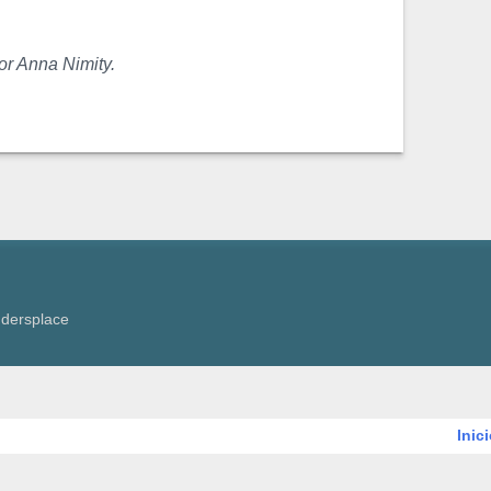
or Anna Nimity.
ndersplace
Inic