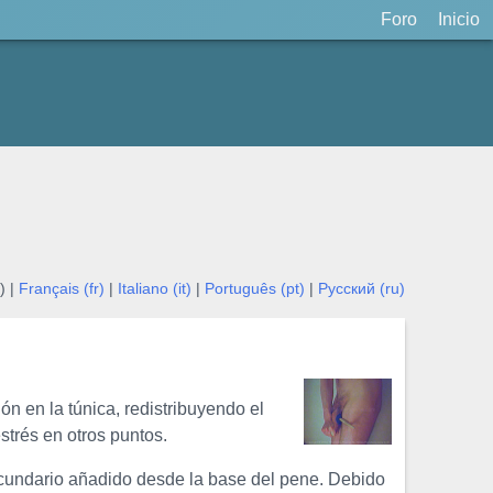
Foro
Inicio
) |
Français (fr)
|
Italiano (it)
|
Português (pt)
|
Русский (ru)
n en la túnica, redistribuyendo el
strés en otros puntos.
secundario añadido desde la base del pene. Debido