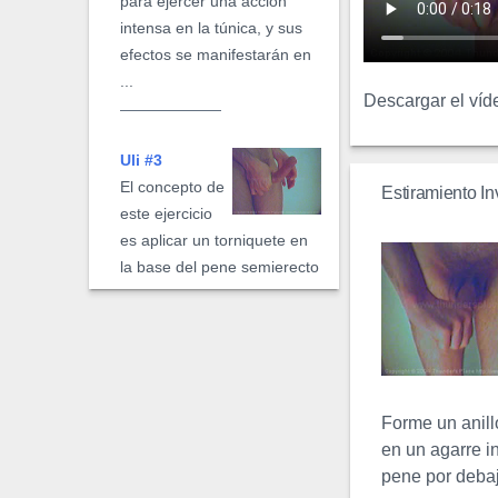
para ejercer una acción
intensa en la túnica, y sus
efectos se manifestarán en
...
Descargar el víd
Uli #3
El concepto de
Estiramiento In
este ejercicio
es aplicar un torniquete en
la base del pene semierecto
y forzar el torniquete tanto
como sea posible para
expandir ...
Forme un anill
Uli Extremo
en un agarre i
El Uli Extremo
pene por debaj
es una forma