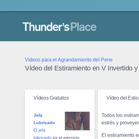
Thunder's Place
Vídeos para el Agrandamiento del Pene
Vídeo del Estiramiento en V Invertido y
Vídeos Gratuitos
Vídeo del Estir
Todos los estiram
Jelq
estrés y proveyen
Lubricado
El jelq
El estiramiento 
lubricado
es el ejercicio