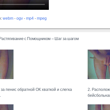
о:
webm
-
ogv
-
mp4
-
mpeg
Растягивание с Помощником – Шаг за шагом
 за пенис обратной ОК хваткой и слегка
2. Располож
.
бейсбольная