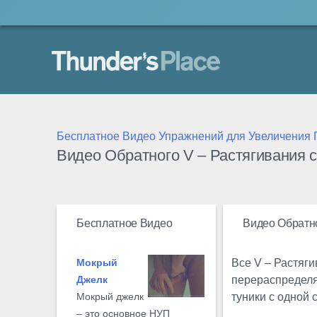
Thunder's Place
Бесплатное Видео Упражнений для Увеличения 
Видео Обратного V – Растягивания
Бесплатное Видео
Видео Обратн
Все V – Растяги
Мокрый
перераспределя
Джелк
туники с одной 
Мокрый джелк
– это основное НУП