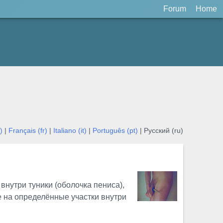
Forum
Home
)
|
Français (fr)
|
Italiano (it)
|
Português (pt)
| Русский (ru)
внутри туники (оболочка пениса),
 на определённые участки внутри