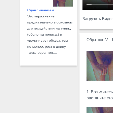
Сдавливанием
Это упражнение
Загрузить Виде
предназначено в основном
для воздействия на тунику
(оболочка пениса.) и
Обратное V – 
увеличивает обхват, тем
не менее, рост в длину
также вероятен....
Юли №3
Основная
идея этого
упражнения заключается в
1. Возьмитесь
том, что полу
растяните его
эрегированный пенис
пережимается хваткой у
основания...