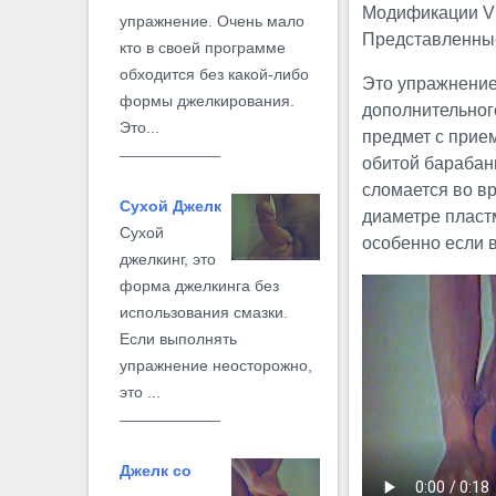
Модификации V 
упражнение. Очень мало
Представленные
кто в своей программе
обходится без какой-либо
Это упражнение
формы джелкирования.
дополнительног
Это...
предмет с прие
обитой барабанн
сломается во в
Сухой Джелк
диаметре пластм
Сухой
особенно если 
джелкинг, это
форма джелкинга без
использования смазки.
Если выполнять
упражнение неосторожно,
это ...
Джелк со