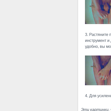
Экстремальное Юли
3. Растяните п
Экстремальное Юли, это
инструмент и
модификация упражнения
удобно, вы мо
Юли №3 с использованием
приспособлений. Вместо
рук сжимающих хватку
используется хомут,
позволяющий лучше...
Пухлое
4. Для усилен
Сгибание
Многие не
Эти картинки, 
делают различий между