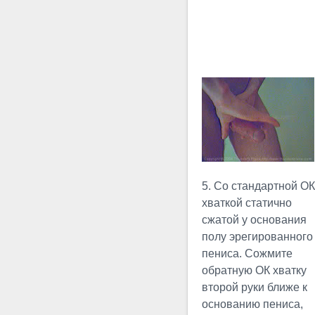
Садсак Слинки
Эрегированное
сгибание
способно оказывать
повышенный стресс на
небольшие ограниченные
участки пениса. Делая
сгибания, очень легко
переборщить. В связи с
5. Со стандартной О
вышесказанным...
хваткой статично
сжатой у основания
Мануальных
полу эрегированного
Растягиваний
пениса. Сожмите
Это видео
обратную ОК хватку
подробно демонстрирует
второй руки ближе к
основные элементы
основанию пениса,
простейшего НУП