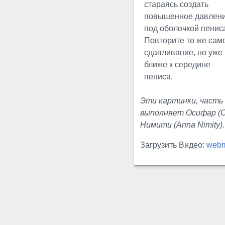
стараясь создать
упражнения: как взяться за
повышенное давлен
пенис...
под оболочкой пенис
Повторите то же сам
сдавливание, но уже
БТС
ближе к середине
Растягивания
пениса.
Это упражнение
предназначено для
Эти картинки, часть
растягивания верхних
выполняет Осифар (Oc
подвязок пениса, к тому же,
Нимити (Anna Nimity).
его легко выполнять...
Загрузить Видео:
web
Джай
Растягивание
Джай
растягивание – позволяет
избежать появления
обратного рефлекса BC(PC)