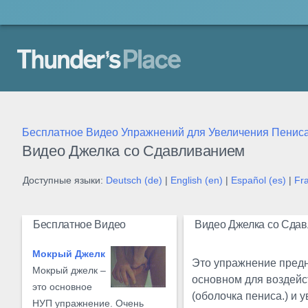
Thunder's Place
Бесплатное Видео Упражнений для Увеличения Пенис
Видео Джелка со Сдавливанием
Доступные языки:
Deutsch (de)
|
English (en)
|
Español (es)
|
Fra
Бесплатное Видео
Видео Джелка со Сда
Мокрый Джелк
Это упражнение пред
Мокрый джелк –
основном для воздейс
это основное
(оболочка пениса.) и у
НУП упражнение. Очень