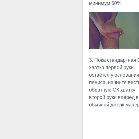
упражнения Юли №3 с
минимум 60%.
использованием
приспособлений. Вместо рук
сжимающих хватку
используется хомут,
позволяющий лучше...
Пухлое
3. Пока стандартная
Сгибание
хватка первой руки
Многие не
остаётся у основани
делают различий между
пениса, начните вест
эрегированным и пухлым
обратную ОК хватку
сгибанием, но это
второй руки вперёд в
совершенно неправильно.
обычной джелк манер
Пухлое сгибание никогда не
исполняется с полностью
эрегированным, твёрдым
пенисом, так как
чрезмерные...