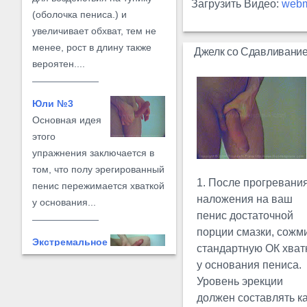
Загрузить Видео:
web
(оболочка пениса.) и
увеличивает обхват, тем не
менее, рост в длину также
Джелк со Сдавливание
вероятен....
Юли №3
Основная идея
этого
упражнения заключается в
том, что полу эрегированный
1. После прогревани
пенис пережимается хваткой
наложения на ваш
у основания...
пенис достаточной
порции смазки, сожм
Экстремальное
стандартную ОК хват
Юли
у основания пениса.
Экстремальное
Уровень эрекции
Юли, это модификация
должен составлять к