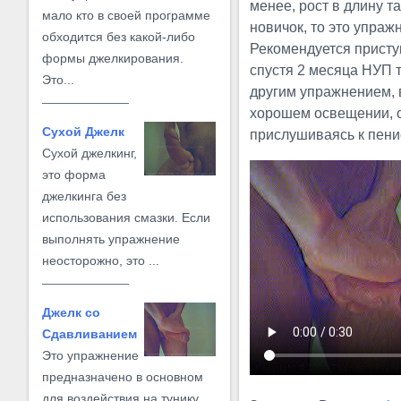
менее, рост в длину т
мало кто в своей программе
новичок, то это упраж
обходится без какой-либо
Рекомендуется присту
формы джелкирования.
спустя 2 месяца НУП 
Это...
другим упражнением, 
хорошем освещении, 
Сухой Джелк
прислушиваясь к пени
Сухой джелкинг,
это форма
джелкинга без
использования смазки. Если
выполнять упражнение
неосторожно, это ...
Джелк со
Сдавливанием
Это упражнение
предназначено в основном
для воздействия на тунику