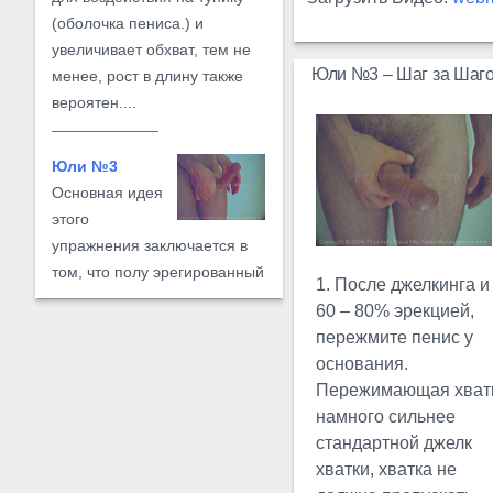
(оболочка пениса.) и
увеличивает обхват, тем не
Юли №3 – Шаг за Шаг
менее, рост в длину также
вероятен....
Юли №3
Основная идея
этого
упражнения заключается в
том, что полу эрегированный
1. После джелкинга и
пенис пережимается хваткой
60 – 80% эрекцией,
у основания...
пережмите пенис у
основания.
Экстремальное
Пережимающая хват
Юли
намного сильнее
Экстремальное
стандартной джелк
Юли, это модификация
хватки, хватка не