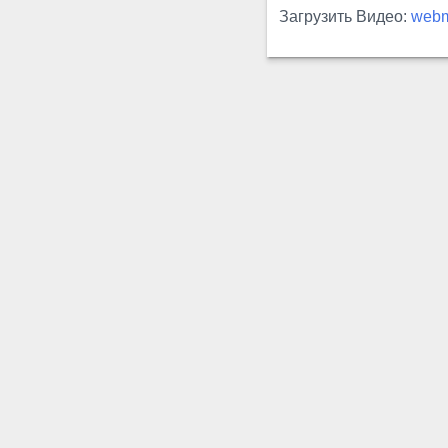
Загрузить Видео:
web
упражнения: как взяться за
пенис...
БТС
Растягивания
Это упражнение
предназначено для
растягивания верхних
подвязок пениса, к тому же,
его легко выполнять...
Джай
Растягивание
Джай
растягивание – позволяет
избежать появления
обратного рефлекса BC(PC)