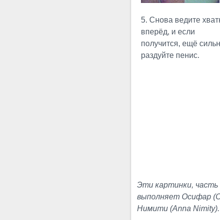
5. Снова ведите хват
Садсак Слинки
вперёд, и если
Эрегированное
получится, ещё силь
сгибание
раздуйте пенис.
способно оказывать
повышенный стресс на
небольшие ограниченные
участки пениса. Делая
сгибания, очень легко
переборщить. В связи с
вышесказанным...
Мануальных
Растягиваний
Это видео
Эти картинки, часть
подробно демонстрирует
выполняет Осифар (Oc
основные элементы
Нимити (Anna Nimity).
простейшего НУП