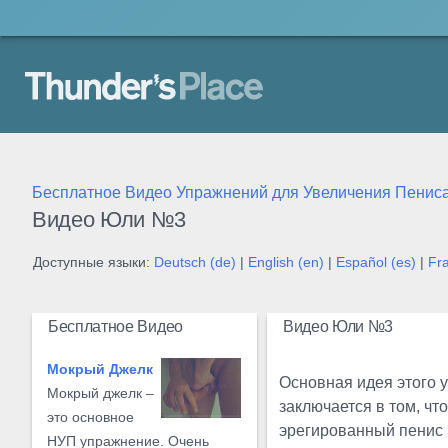
Thunder's Place
Бесплатное Видео Упражнений для Увеличения Пенис
Видео Юли №3
Доступные языки:
Deutsch (de)
|
English (en)
|
Español (es)
|
Fra
Бесплатное Видео
Видео Юли №3
Мокрый Джелк
Основная идея этого 
Мокрый джелк –
заключается в том, чт
это основное
эрегированный пенис 
НУП упражнение. Очень