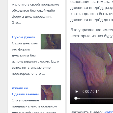
основания, затем эта 
мало кто в своей программе
движется вперёд, раз
обходится без какой-либо
хватка должна быть оч
формы джелкирования.
движется вперёд до го
Это...
Это упражнение имее
некоторые из них буду
Сухой Джелк
Сухой джелкинг,
это форма
джелкинга без
использования смазки. Если
выполнять упражнение
неосторожно, это ...
Джелк со
Сдавливанием
Это упражнение
предназначено в основном
Загрузить Видео:
web
для воздействия на тунику