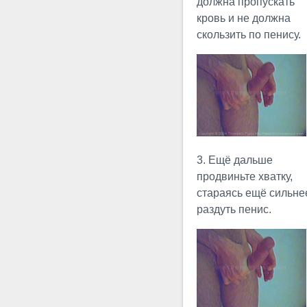
упражнения Юли №3 с
должна пропускать
использованием
кровь и не должна
приспособлений. Вместо рук
скользить по пенису.
сжимающих хватку
используется хомут,
позволяющий лучше...
Пухлое
Сгибание
Многие не
3. Ещё дальше
делают различий между
продвиньте хватку,
эрегированным и пухлым
стараясь ещё сильне
сгибанием, но это
раздуть пенис.
совершенно неправильно.
Пухлое сгибание никогда не
исполняется с полностью
эрегированным, твёрдым
пенисом, так как
чрезмерные...