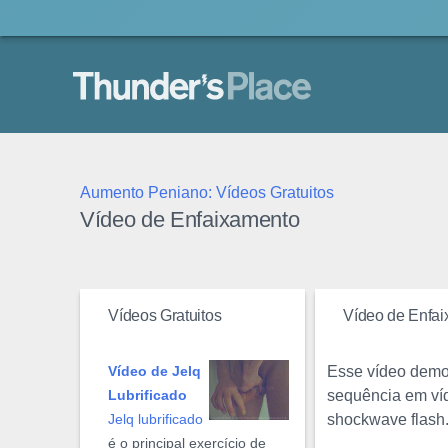
Thunder's Place
Aumento Peniano: Vídeos Gratuitos
Vídeo de Enfaixamento
Vídeos Gratuitos
Vídeo de Enfa
Esse vídeo demo
Vídeo de Jelq
sequência em víd
Lubrificado
shockwave flash.
Jelq lubrificado
é o principal exercício de