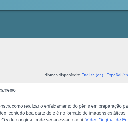
Idiomas disponíveis:
English (en)
|
Español (es
ixamento
nstra como realizar o enfaixamento do pênis em preparação p
eo, contudo boa parte dele é no formato de imagens estáticas.
 O vídeo original pode ser acessado aqui:
Vídeo Original de E