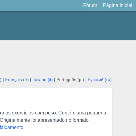
Fórum
Página Inicial
)
|
Français (fr)
|
Italiano (it)
| Português (pt) |
Русский (ru)
ara os exercícios com peso. Contém uma pequena
 Originalmente foi apresentado no formato
nfaixamento
.