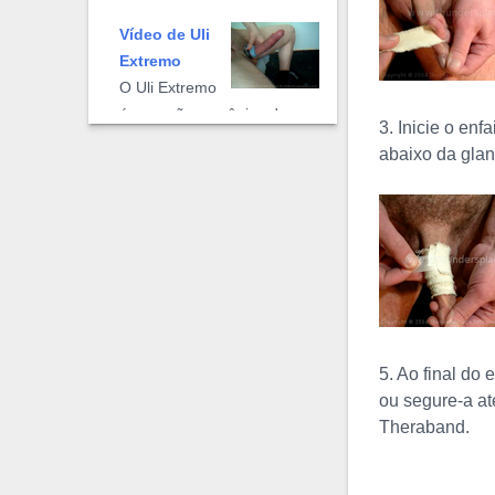
Vídeo de Uli
Extremo
O Uli Extremo
é a versão mecânica do
3. Inicie o en
exercício manual Uli #3. Em
abaixo da glan
vez de usar a mão para
aplicar o torniquete, usa-se
uma braçadeira ...
Vídeo de
Flexão com
Semi-Ereção
5. Ao final do
Frequentemente, esse
ou segure-a at
exercício é descrito como
Theraband.
sendo uma flexão do pênis
durante a ereção, o que é
um equívoco. Ele nunca é