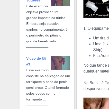
Squeeze
Este exercício
objetiva provocar um
grande impacto na túnica.
Embora seja plausível
1. O equipame
ganhos no comprimento, é
o perímetro do pênis o
Um tira 
grande beneficiado.
Uma faix
Strip)
Fita Ade
Vídeo de Uli
#3
No que tange 
Esse exercício
qualquer mate
consiste na aplicação de um
torniquete a base do pênis
No Brasil, é f
semi-ereto. O anel formado
desportivos ou
pelos dedos com o
torniquete ...