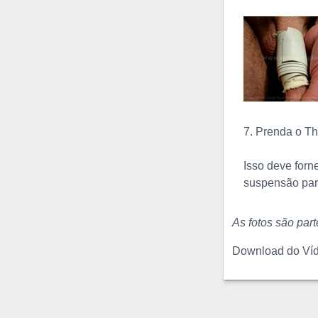
realizado durante a ereção,
pois uma flexão excessiva
...
Vídeo de
Sadsak Slinky
Sadsak Slinky
7. Prenda o T
é um exercício muito
intenso e efetivo para
Isso deve forn
aumentar o perímetro do
suspensão par
pênis. Nesse exercício, o
pênis intumescido é
As fotos são par
flexionado e manipulado
como uma mola slinky
Download do Ví
(mola maluca) ...
Vídeo de