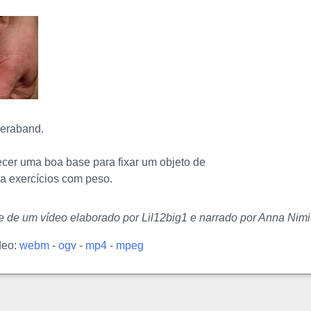
heraband.
ecer uma boa base para fixar um objeto de
a exercícios com peso.
te de um vídeo elaborado por Lil12big1 e narrado por Anna Nimit
deo:
webm
-
ogv
-
mp4
-
mpeg