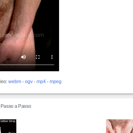
deo:
webm
-
ogv
-
mp4
-
mpeg
 Passo a Passo