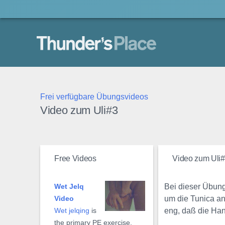
Thunder's Place
Frei verfügbare Übungsvideos
Video zum Uli#3
Free Videos
Video zum Uli
Bei dieser Übung
Wet Jelq
um die Tunica an
Video
eng, daß die Han
Wet jelqing
is
the primary PE exercise.