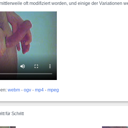
mittlerweile oft modifiziert worden, und einige der Variationen
den:
webm
-
ogv
-
mp4
-
mpeg
tt für Schritt