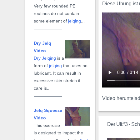
Diese Übung ist 
Very few rounded PE
routines do not contain
some element of
jelqing
...
Dry Jelq
Video
Dry Jelqing
is a
form of
jelqing
that uses no
lubricant. It can result in
excessive skin stretch if
care is...
Video heruntela
Jelq Squeeze
Video
Der Uli#3 - Schri
This exercise
is designed to impact the