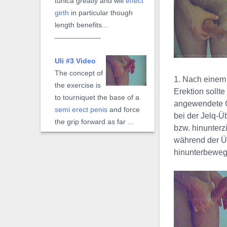
tunica greatly and will
effect
girth
in particular though
length benefits...
Uli #3 Video
The concept of
1. Nach einem
the exercise is
Erektion sollt
to tourniquet the base of a
angewendete Gr
semi erect penis
and force
bei der Jelq-Ü
the grip forward as far ...
bzw. hinunterz
während der Üb
hinunterbeweg
Extreme Uli
Video
The
Extreme
Uli
, is a mechanical form of
the manual
Uli#3
exercise.
Instead a hand to gripping,