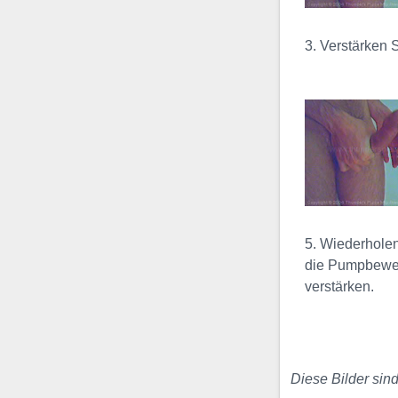
a clamp is used to both ...
3. Verstärken
Plumped
Bend Video
The
plumped
bend
is often referred to as
an
erect bend
, but this is a
misnomer, this exercise is
never performed erect ...
5. Wiederhole
Sadsak Slinky
die Pumpbewe
Video
verstärken.
The Sadsak
Slinky
is a very effective and
very
intense girth exercise
.
In this exercise, the
Diese Bilder sin
engorged penis
is bent ...