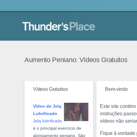
Thunder's Place
Aumento Peniano: Vídeos Gratuitos
Vídeos Gratuitos
Bem-vindo
Este site conté
Vídeo de Jelq
instruções passo
Lubrificado
vídeos não seria
Jelq lubrificado
é o principal exercício de
Fique à vontade 
alongamento peniano. São