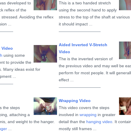
as developed to
This is a two handed stretch
k reflex of the
using the second hand to apply
stressed. Avoiding the reflex
stress to the top of the shaft at various
ion ...
it should impact ...
Aided Inverted V-Stretch
h Video
Video
ch
using some
The is the inverted version of
nt to provide the
the previous video and may well be eas
. Many ideas exist for
perform for most people. It will general
pment ...
effect ...
Wrapping Video
s the steps
This video covers the steps
ping, attaching a
involved in
wrapping
in greater
nis, and weight to the hanger.
detail than the
hanging video
. It contai
nger
...
mostly still frames ...