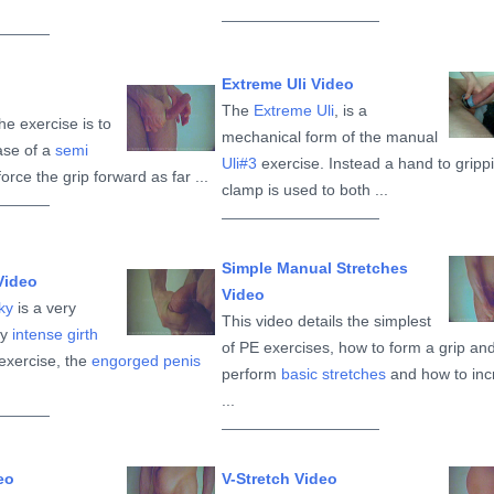
Extreme Uli Video
The
Extreme Uli
, is a
he exercise is to
mechanical form of the manual
ase of a
semi
Uli#3
exercise. Instead a hand to gripp
orce the grip forward as far ...
clamp is used to both ...
Simple Manual Stretches
Video
Video
ky
is a very
This video details the simplest
ry
intense girth
of PE exercises, how to form a grip an
s exercise, the
engorged penis
perform
basic stretches
and how to inc
...
eo
V-Stretch Video