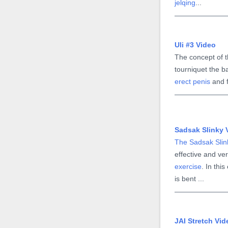
jelqing
...
Vídeo de Uli
Extremo
O Uli Extremo
é a versão mecânica do
Uli #3 Video
exercício manual Uli #3. Em
The concept of t
vez de usar a mão para
tourniquet the b
aplicar o torniquete, usa-se
erect penis
and f
uma braçadeira ...
Vídeo de
Sadsak Slinky 
Flexão com
The Sadsak Slin
Semi-Ereção
effective and ve
Frequentemente, esse
exercise
. In thi
exercício é descrito como
is bent ...
sendo uma flexão do pênis
durante a ereção, o que é
um equívoco. Ele nunca é
JAI Stretch Vid
realizado durante a ereção,