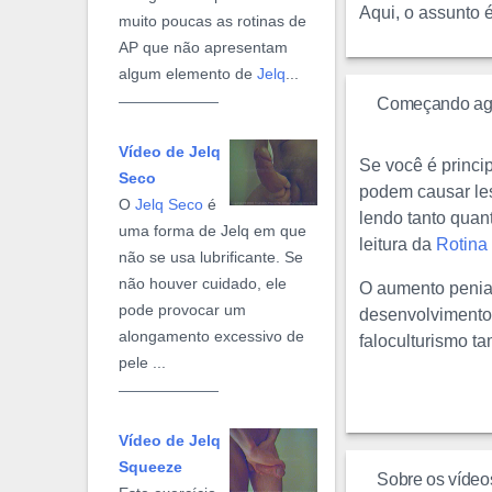
Aqui, o assunto 
muito poucas as rotinas de
AP que não apresentam
algum elemento de
Jelq
...
Começando ag
Vídeo de Jelq
Se você é princi
Seco
podem causar lesõ
O
Jelq Seco
é
lendo tanto quan
uma forma de Jelq em que
leitura da
Rotina 
não se usa lubrificante. Se
não houver cuidado, ele
O aumento penian
pode provocar um
desenvolvimento 
alongamento excessivo de
faloculturismo 
pele ...
Vídeo de Jelq
Squeeze
Sobre os vídeo