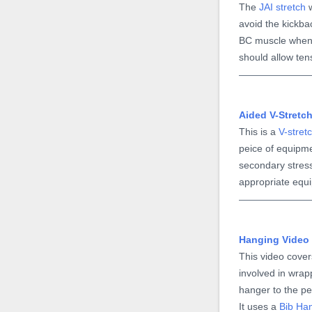
The
JAI stretch
w
pois uma flexão excessiva
avoid the kickbac
...
BC muscle when 
should allow tens
Vídeo de
Sadsak Slinky
Sadsak Slinky
Aided V-Stretc
é um exercício muito
This is a
V-stret
intenso e efetivo para
peice of equipme
aumentar o perímetro do
secondary stress
pênis. Nesse exercício, o
appropriate equi
pênis intumescido é
flexionado e manipulado
como uma mola slinky
Hanging Video
(mola maluca) ...
This video cover
involved in wrap
hanger to the pe
Vídeo de
It uses a
Bib Ha