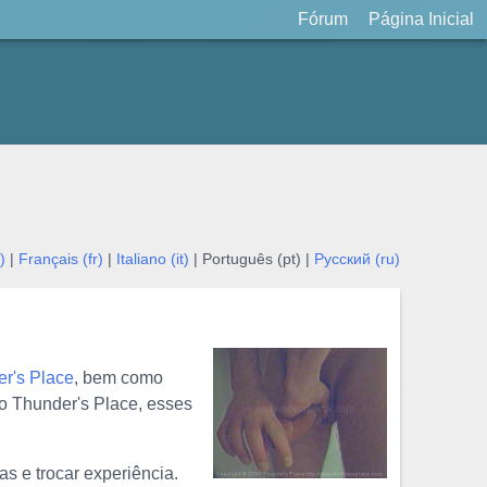
Fórum
Página Inicial
)
|
Français (fr)
|
Italiano (it)
| Português (pt) |
Русский (ru)
r's Place
, bem como
o Thunder's Place, esses
s e trocar experiência.