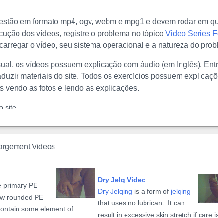
 estão em formato mp4, ogv, webm e mpg1 e devem rodar em qu
ução dos vídeos, registre o problema no tópico
Video Series 
a carregar o vídeo, seu sistema operacional e a natureza do pro
sual, os vídeos possuem explicação com áudio (em Inglês). Ent
duzir materiais do site. Todos os exercícios possuem explicaçõ
s vendo as fotos e lendo as explicações.
 site.
largement Videos
Dry Jelq Video
e primary PE
Dry Jelqing
is a form of
jelqing
few rounded PE
that uses no lubricant. It can
contain some element of
result in excessive skin stretch if care is