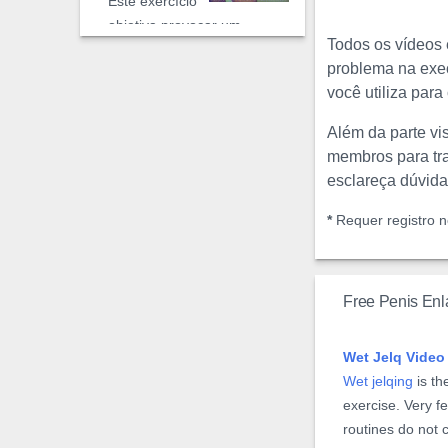
Este exercício
objetiva provocar um
Todos os vídeos
grande impacto na túnica.
problema na exec
Embora seja plausível
você utiliza par
ganhos no comprimento, é
o perímetro do pênis o
Além da parte vi
grande beneficiado.
membros para tra
esclareça dúvida
Vídeo de Uli
*
Requer registro no
#3
Esse exercício
consiste na aplicação de um
Free Penis En
torniquete a base do pênis
semi-ereto. O anel formado
Wet Jelq Video
pelos dedos com o
Wet jelqing
is th
torniquete ...
exercise. Very 
routines do not 