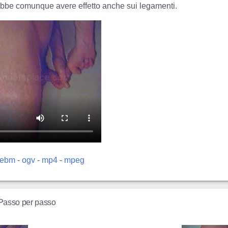
ebbe comunque avere effetto anche sui legamenti.
ebm
-
ogv
-
mp4
-
mpeg
 Passo per passo