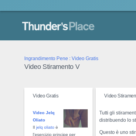
Thunder's Place
Ingrandimento Pene : Video Gratis
Video Stiramento V
Video Gratis
Video Stiramen
Tutti gli stirame
Video Jelq
distribuendo lo s
Oliato
Il
jelq oliato
è
Questo è uno stir
l'esercizio principe per