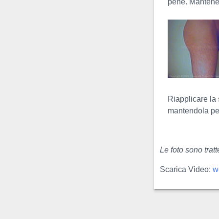
pene. Mantener
dell' Uli #3 manuale. Invece
di una presa con la mano,
viene utilizzata una manetta
portacavi
(cable clamp)
...
Video
Piegamenti
Con Semi-
Riapplicare la 
Erezione
mantendola pe
I piegamenti con semi-
erezione sono spesso
chiamati piegamenti con
Le foto sono trat
erezione, ma ciò è
sbagliato: questo esercizio
Scarica Video:
w
non è mai effettuato...
Video Sadsak