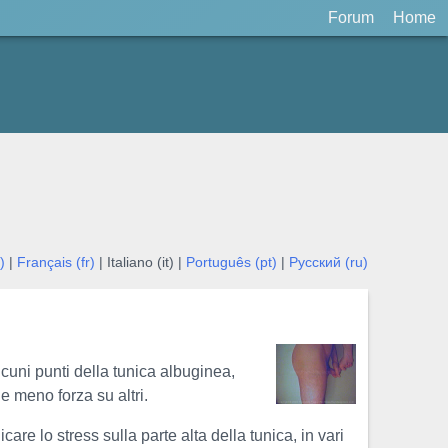
Forum
Home
)
|
Français (fr)
| Italiano (it) |
Português (pt)
|
Русский (ru)
lcuni punti della tunica albuginea,
e meno forza su altri.
e lo stress sulla parte alta della tunica, in vari