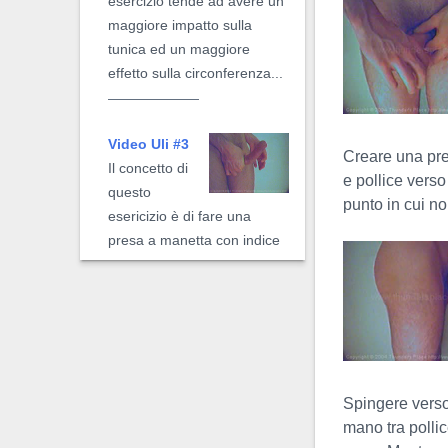
esercizio tende ad avere un
maggiore impatto sulla
tunica ed un maggiore
effetto sulla circonferenza...
Video Uli #3
Creare una pre
Il concetto di
e pollice verso 
questo
punto in cui no
esericizio è di fare una
presa a manetta con indice
e pollice alla base del pene
semi-eretto...
Video Uli
Estremo
Spingere verso
L' Uli estremo
mano tra pollic
è una versione meccanica