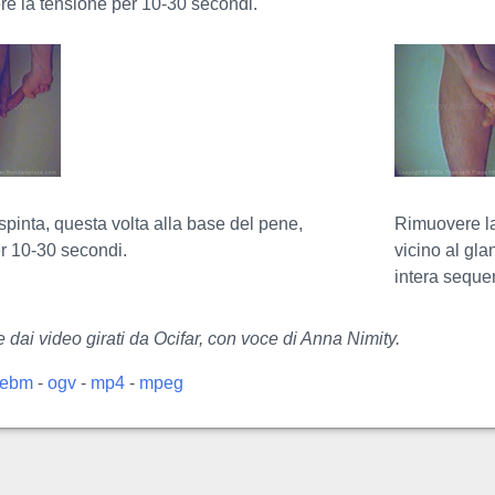
e la tensione per 10-30 secondi.
spinta, questa volta alla base del pene,
Rimuovere la
r 10-30 secondi.
vicino al gla
intera seque
te dai video girati da Ocifar, con voce di Anna Nimity.
ebm
-
ogv
-
mp4
-
mpeg